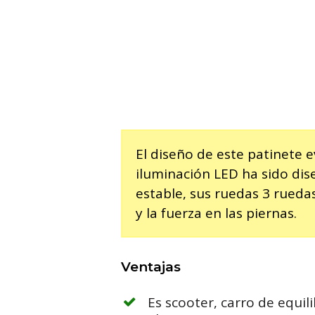
El diseño de este patinete e
iluminación LED ha sido di
estable, sus ruedas 3 rueda
y la fuerza en las piernas.
Ventajas
Es scooter, carro de equili