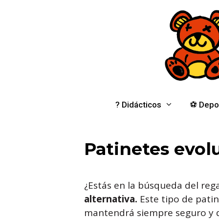
Saltar
al
contenido
? Didácticos
⚽️ Depo
Patinetes evol
¿Estás en la búsqueda del regal
alternativa.
Este tipo de pati
mantendrá siempre seguro y d