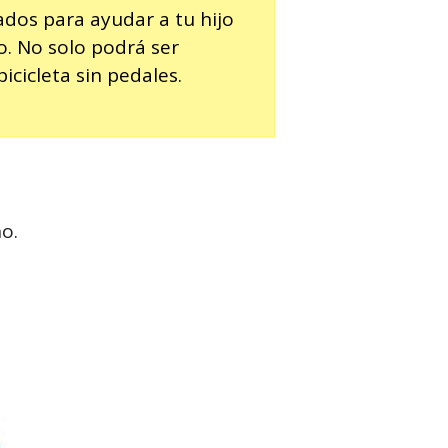
ados para ayudar a tu hijo
o. No solo podrá ser
cicleta sin pedales.
no.