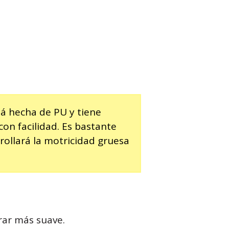
tá hecha de PU y tiene
con facilidad. Es bastante
rollará la motricidad gruesa
irar más suave.