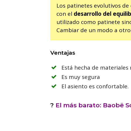
Los patinetes evolutivos de
con el
desarrollo del equili
utilizado como patinete sin
Cambiar de un modo a otro e
Ventajas
Está hecha de materiales 
Es muy segura
El asiento es confortable.
?
El más barato: Baobë Sc